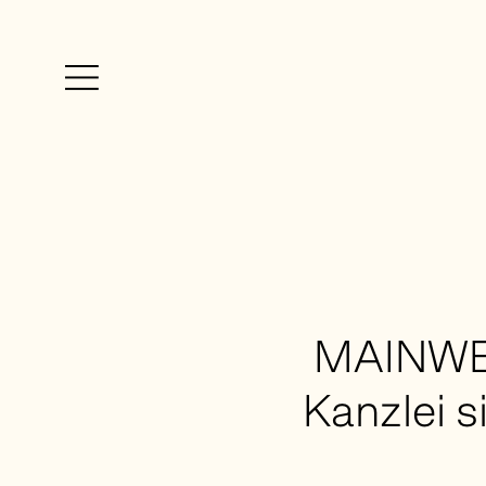
Kanzlei
Expertise
Blog
Team
MAINWER
Karriere
Rankings + Awards
Kanzlei s
Impressum