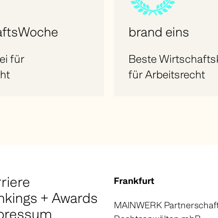
aftsWoche
brand eins
i für
Beste Wirtschafts
ht
für Arbeitsrecht
riere
Frankfurt
nkings + Awards
MAINWERK Partnerschaft
pressum